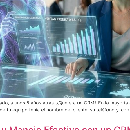
ado, a unos 5 años atrás. ¿Qué era un CRM? En la mayoría
de tu equipo tenía el nombre del cliente, su teléfono y, co
 su Manejo Efectivo con un C