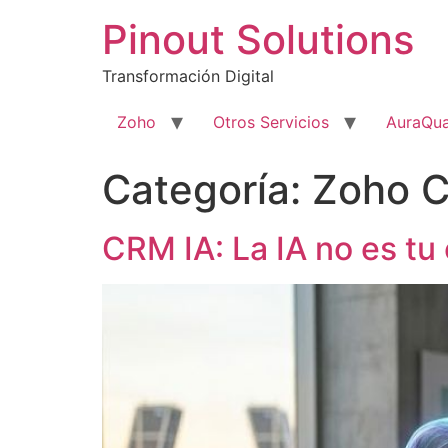
Pinout Solutions
Transformación Digital
Zoho
Otros Servicios
AuraQua
Categoría:
Zoho 
CRM IA: La IA no es t