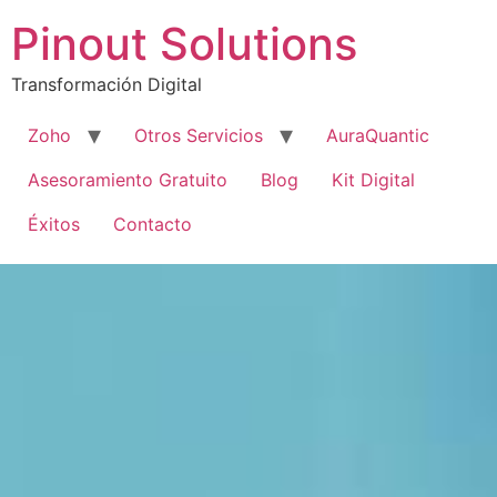
Pinout Solutions
Transformación Digital
Zoho
Otros Servicios
AuraQuantic
Asesoramiento Gratuito
Blog
Kit Digital
Éxitos
Contacto