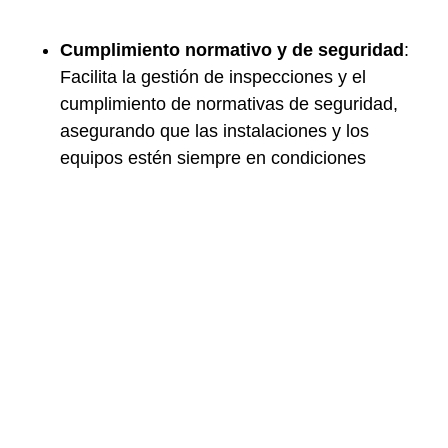
Cumplimiento normativo y de seguridad
:
Facilita la gestión de inspecciones y el
cumplimiento de normativas de seguridad,
asegurando que las instalaciones y los
equipos estén siempre en condiciones
óptimas y cumplan con los estándares
legales.
Mejor toma de decisiones
: Gracias a la
recopilación y análisis de datos, el software
GMAO proporciona informes detallados que
permiten tomar decisiones informadas sobre
el mantenimiento y las inversiones en nuevos
equipos o actualizaciones.
Acceso centralizado a la información
: Un